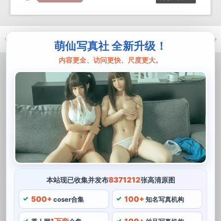
© 2021-2026 优马卿 |
ICP备案 XXX 号
| Theme
ckvearm
by ttcrivpe
萌仙写真社 全新升级！
内容更全、访问更快、尺度更大。
8371212
本站现已收集并发布
张高清原图
500+
100+
coser合集
知名写真机构