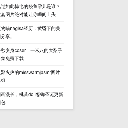
见过如此惊艳的鳗鱼霏儿是谁？
这套图片绝对能让你瞬间上头
魔物喵nagisa经历：黄昏下的美
图分享。
一秒变身coser，一米八的大梨子
全集免费下载
聚火热的misswarmjasmr图片
套组
图画漫长，桃昔doll貂蝉圣诞更新
图包