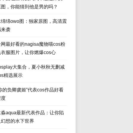
原图，你能猜到他是男的吗？
木绵绵owo图：独家原图，高清震
撼来袭
网最好看的nagisa魔物喵cos粉
色衣服图片，让你燃爆cos心
osplay大集合，夏小秋秋无删减
os精选展示
“你的负卿虞姬”代表cos作品好看
程度
水淼aqua最新代表作品：让你陷
入幻想的水下世界