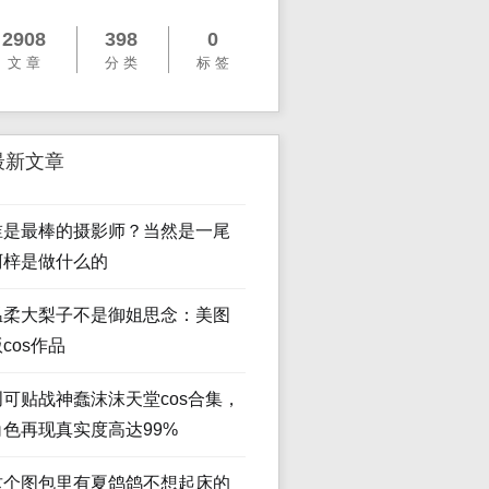
2908
398
0
文 章
分 类
标 签
最新文章
谁是最棒的摄影师？当然是一尾
阿梓是做什么的
温柔大梨子不是御姐思念：美图
cos作品
创可贴战神蠢沫沫天堂cos合集，
角色再现真实度高达99%
这个图包里有夏鸽鸽不想起床的