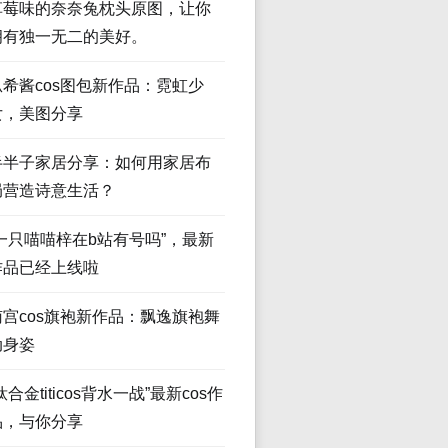
草莓味的奈奈兔枕头原图，让你
拥有独一无二的美好。
瓜希酱cos图包新作品：霓虹少
女，美图分享
半半子家居分享：如何用家居布
局营造诗意生活？
“一只喵喵梓在b站有号吗”，最新
作品已经上线啦
南宫cos旗袍新作品：飘逸旗袍舞
动身姿
钛合金titicos背水一战”最新cos作
品，与你分享