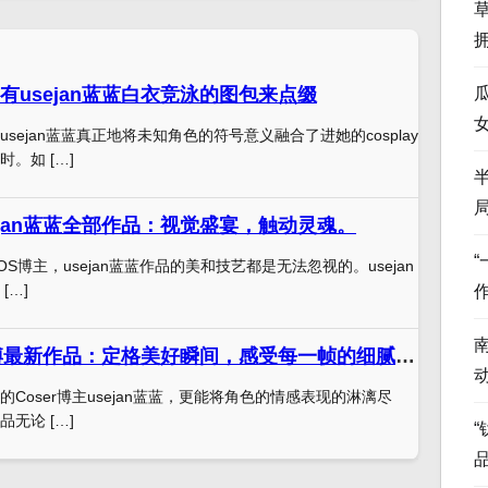
有usejan蓝蓝白衣竞泳的图包来点缀
sejan蓝蓝真正地将未知角色的符号意义融合了进她的cosplay
。如 […]
ejan蓝蓝全部作品：视觉盛宴，触动灵魂。
COS博主，usejan蓝蓝作品的美和技艺都是无法忽视的。usejan
[…]
usejan蓝蓝微博最新作品：定格美好瞬间，感受每一帧的细腻情感。
Coser博主usejan蓝蓝，更能将角色的情感表现的淋漓尽
品无论 […]
“