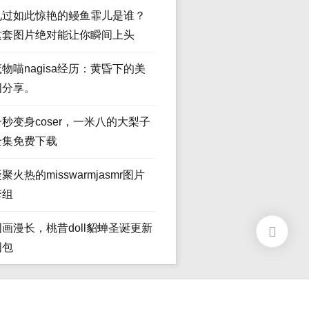
见过如此惊艳的鳗鱼霏儿是谁？
这套图片绝对能让你瞬间上头
魔物喵nagisa经历：黄昏下的美
图分享。
一秒变身coser，一米八的大梨子
全集免费下载
聚火热的misswarmjasmr图片
套组
图画漫长，桃昔doll貂蝉圣诞更新
图包