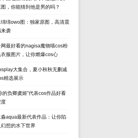
原图，你能猜到他是男的吗？
木绵绵owo图：独家原图，高清震
撼来袭
网最好看的nagisa魔物喵cos粉
色衣服图片，让你燃爆cos心
osplay大集合，夏小秋秋无删减
os精选展示
“你的负卿虞姬”代表cos作品好看
程度
水淼aqua最新代表作品：让你陷
入幻想的水下世界