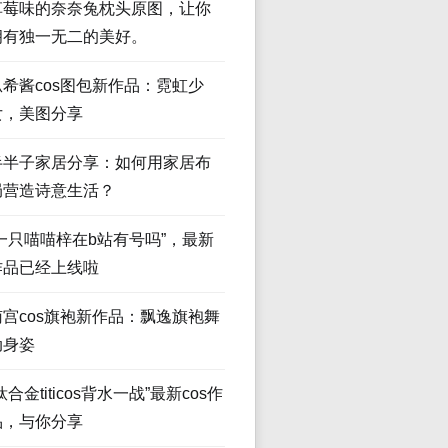
草莓味的奈奈兔枕头原图，让你
拥有独一无二的美好。
瓜希酱cos图包新作品：霓虹少
女，美图分享
半半子家居分享：如何用家居布
局营造诗意生活？
“一只喵喵梓在b站有号吗”，最新
作品已经上线啦
南宫cos旗袍新作品：飘逸旗袍舞
动身姿
钛合金titicos背水一战”最新cos作
品，与你分享