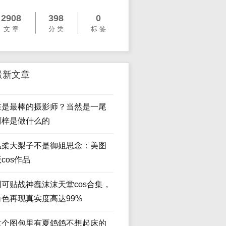
2908
398
0
文 章
分 类
标 签
最新文章
谁是最棒的摄影师？当然是一尾
阿梓是做什么的
温柔大梨子不是御姐思念：美图
cos作品
创可贴战神蠢沫沫天堂cos合集，
角色再现真实度高达99%
这个图包里有夏鸽鸽不想起床的