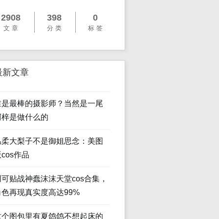
2908
398
0
文 章
分 类
标 签
最新文章
谁是最棒的摄影师？当然是一尾
阿梓是做什么的
温柔大梨子不是御姐思念：美图
cos作品
创可贴战神蠢沫沫天堂cos合集，
角色再现真实度高达99%
这个图包里有夏鸽鸽不想起床的