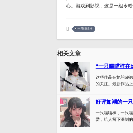
心。游戏到影视，这是一组令粉
一只喵喵梓
相关文章
“一只喵喵梓在
这些作品在她的b站
的关注。最新作品上线
好评如潮的一只
一只喵喵梓，一只喵
爱，给人留下深刻的