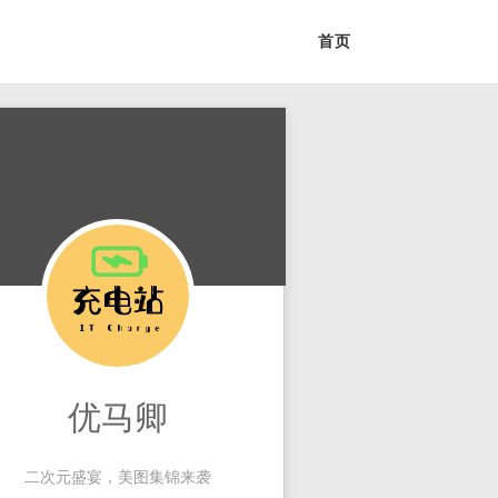
首页
优马卿
二次元盛宴，美图集锦来袭