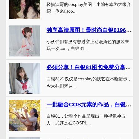
轻描淡写的cosplay美图，小编有幸为大家介
绍一位来自co...
独享高清原图！最时尚白银8196套cos分享集合
小伙伴们有没有想过穿上动漫角色的服装来
玩一次cos，白银81...
必须分享！白银81图包免费分享的原图，赏心悦目
白银81不仅仅是cosplay的技艺在不断进步，
今天我们来认...
一批融合COS元素的作品，白银81个人信息奉上
白银81，让整个作品呈现出一种视觉冲击
力，尤其是在COSPL...