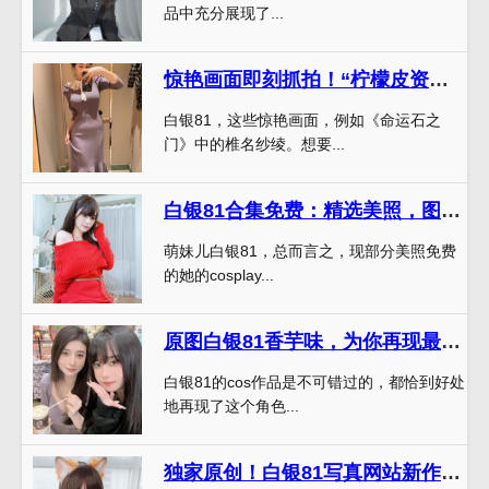
品中充分展现了...
惊艳画面即刻抓拍！“柠檬皮资讯白银81”最新图片首曝光
白银81，这些惊艳画面，例如《命运石之
门》中的椎名纱绫。想要...
白银81合集免费：精选美照，图图皆精品
萌妹儿白银81，总而言之，现部分美照免费
的她的cosplay...
原图白银81香芋味，为你再现最真实的摄影场景
白银81的cos作品是不可错过的，都恰到好处
地再现了这个角色...
独家原创！白银81写真网站新作品上线