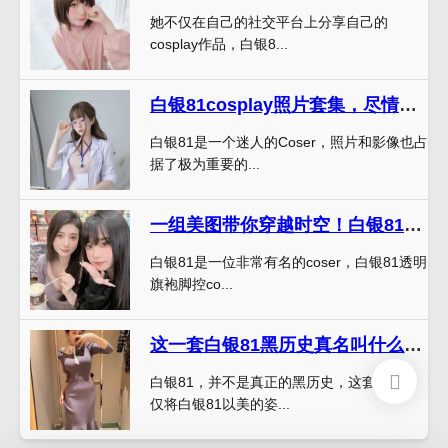
她不仅在自己的社交平台上分享自己的
cosplay作品，白银8...
白银81cosplay照片套集，尽情领略美丽与神奇
白银81是一个迷人的Coser，照片和影像也占
据了极为重要的...
一组美图带你穿越时空！白银81透明旗袍脚控cos合集来啦
白银81是一位非常有名的coser，白银81透明
旗袍脚控co...
这一套白银81黑历史真名叫什么的唯美版图包，一定会为你的收藏增色不少
白银81，并不是真正的黑历史，这套图包不
仅将白银81以美的姿...