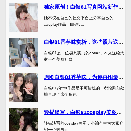
独家原创！白银81写真网站新作品上线
她不仅在自己的社交平台上分享自己的
cosplay作品，白银8...
白银81香芋味赏析，这些照片送你一份无敌的美图礼盒
白银81是一位极具实力的coser，本文送给大
家一个美图礼盒...
原图白银81香芋味，为你再现最真实的摄影场景
白银81的cos作品是不可错过的，都恰到好处
地再现了这个角色...
轻描淡写，白银81cosplay美图仍令人心动不已
轻描淡写的cosplay美图，小编有幸为大家介
绍一位来自co...