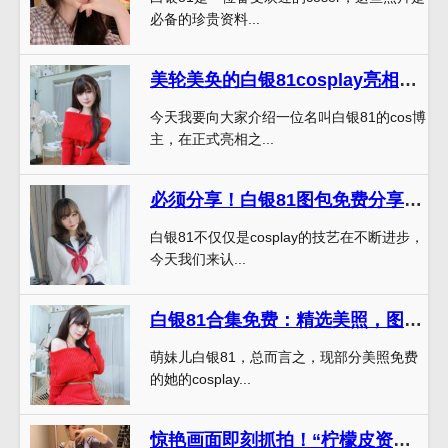
必备的珍贵资料...
美轮美奂的白银81cosplay亮相！让您震撼至极
今天我要向大家介绍一位名叫白银81的cos博
主，在正式亮相之...
必须分享！白银81图包免费分享的原图，赏心悦目
白银81不仅仅是cosplay的技艺在不断进步，
今天我们来认...
白银81合集免费：精选美照，图图皆精品
萌妹儿白银81，总而言之，现部分美照免费
的她的cosplay...
惊艳画面即刻抓拍！“柠檬皮资讯白银81”最新图片首曝光