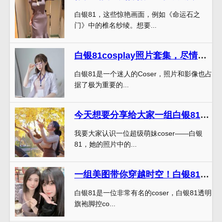
白银81，这些惊艳画面，例如《命运石之
门》中的椎名纱绫。想要...
白银81cosplay照片套集，尽情领略美丽与神奇
白银81是一个迷人的Coser，照片和影像也占
据了极为重要的...
今天想要分享给大家一组白银81真名cos的照片，好看到爆炸
我要大家认识一位超级萌妹coser——白银
81，她的照片中的...
一组美图带你穿越时空！白银81透明旗袍脚控cos合集来啦
白银81是一位非常有名的coser，白银81透明
旗袍脚控co...