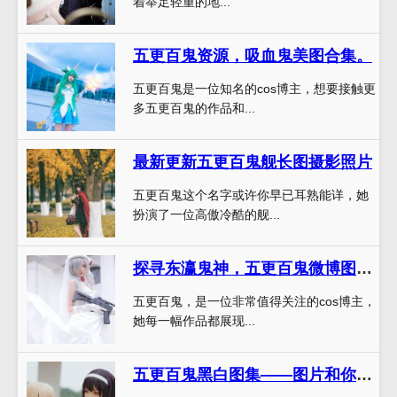
着举足轻重的地...
五更百鬼资源，吸血鬼美图合集。
五更百鬼是一位知名的cos博主，想要接触更
多五更百鬼的作品和...
最新更新五更百鬼舰长图摄影照片
五更百鬼这个名字或许你早已耳熟能详，她
扮演了一位高傲冷酷的舰...
探寻东瀛鬼神，五更百鬼微博图照片让你瑰丽踏入妖界
五更百鬼，是一位非常值得关注的cos博主，
她每一幅作品都展现...
五更百鬼黑白图集——图片和你静静地谈话