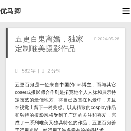
优马卿
Men
五更百鬼离婚，独家
2024-05-28
定制唯美摄影作品
582 字
|
2 分钟
五更百鬼是一位来自中国的cos博主，而与其它
coser或摄影师合作则是拓宽她个人人脉和展示特
定技艺的最佳地方。将自己放置在风景中，并且
在视觉上留下一种美感。以其精致的cosplay作品
和独特的摄影风格受到了广泛的关注和喜爱，完
成了一系列唯美又独具特色的作品，五更百鬼善
于运用光影，她运用了许多稀有的拍摄技术。