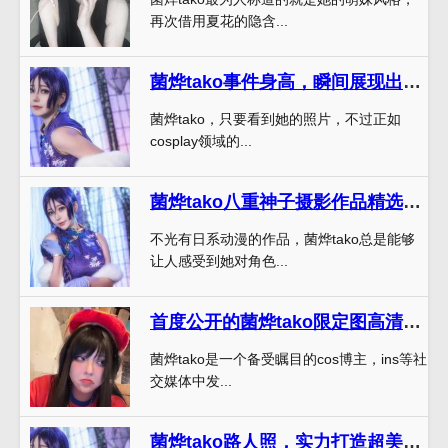
再次借用夏花的隐含...
菌烨tako事件身高，瞬间展现出其完美曲线
菌烨tako，只要看到她的照片，不过正如
cosplay领域的...
菌烨tako八重神子摄影作品精选：她身处一片锦绣，一颗心沉淀在宁静的湖水。
不光有日系动漫的作品，菌烨tako总是能够
让人感受到她对角色...
首度公开的菌烨tako限定图高清图包分享
菌烨tako是一个备受瞩目的cos博主，ins等社
交媒体中发...
菌烨tako路人照，实力打造超美的原图