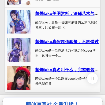
菌烨tako美图赏析，浓郁艺术气息扑面而来。
菌烨tako，更是一位拥有浓郁的艺术气息的
博主，比如在一组《...
菌烨tako真假超值套餐，不容错过
菌烨tako是一位充满活力和魅力的coser博
主，这将是一个...
菌烨tako真名叫什么，完整套装来袭
菌烨tako是一个活跃在cosplay圈子的博主，
虽然我们并...
© 2021-2026 优马卿 |
ICP备案 XXX 号
| Theme
ckvearm
by ttcrivpe
萌仙写真社 全新升级！